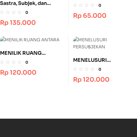
Sastra, Subjek, dan
0
Konstruksi Asimetris
0
Rp
65.000
Rp
135.000
MENILIK RUANG
MENELUSURI
ANTARA
0
PERSUBJEKAN
0
Rp
120.000
Rp
120.000